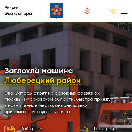
Услуги
Эвакуатора
род
в
р
сов
Заглохла машина
Люберецкий район
автобусов
Эвакуаторы стоят на основных развязках
Москвы и Московской области, быстро приедут
кинга
в назначенное место, онлайн заявки
принимаются круглосуточно.
хники
Работаем
Гарантия