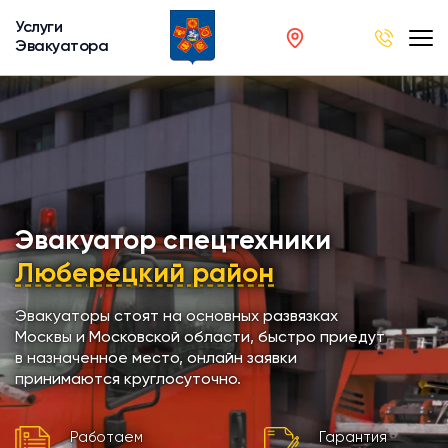
Услуги
Эвакуатора
род
в
р
сов
Эвакуатор спецтехники
Люберецкий район
автобусов
Эвакуаторы стоят на основных развязках
Москвы и Московской области, быстро приедут
кинга
в назначенное место, онлайн заявки
принимаются круглосуточно.
хники
Работаем
Гарантия