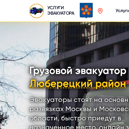
УСЛУГИ
Услуг
ЭВАКУАТОРА
Грузовой эвакуатор
Люберецкий район
Эвакуаторы стоят на основ
развязках Москвы и Московс
области, быстро приедут в
назначенное место, онлайн 