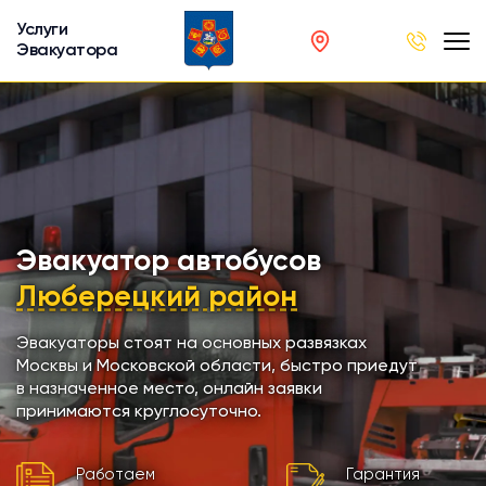
Услуги
Эвакуатора
род
в
р
сов
Эвакуатор автобусов
Люберецкий район
автобусов
Эвакуаторы стоят на основных развязках
Москвы и Московской области, быстро приедут
кинга
в назначенное место, онлайн заявки
принимаются круглосуточно.
хники
Работаем
Гарантия